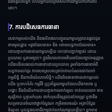
ជំងឺចិត្តរបស់អ្នក ហើយអ្នកយល់ព្រមសហការជាមួយការការពារ
នោះ។
7. ការបដិសេធការធានា
សេវាកម្មរបស់យើង និងផលិតផលបញ្ជូនណាមួយត្រូវបានផ្តល់ជូន
តាមមូលដ្ឋាន «ដូចដែលមាន» និង «តាមលទ្ធភាពដែលមាន»
ដោយគ្មានការធានាណាមួយឡើយ ទោះជាបញ្ជាក់ច្បាស់ ដោយ
ប្រយោល ឬតាមច្បាប់។ ក្នុងវិសាលភាពអតិបរមាដែលច្បាប់អនុញ្ញាត
យើងបដិសេធរាល់ការធានាដោយប្រយោល រួមទាំងការធានាអំពី
លទ្ធភាពលក់ដូរ ភាពសមស្របសម្រាប់គោលបំណងជាក់លាក់
កម្មសិទ្ធិ និងការមិនរំលោភសិទ្ធិ។ យើងមិនធានាថាសេវាកម្មរបស់
យើង ឬគេហទំព័រ កម្មវិធី ឬប្រព័ន្ធណាមួយដែលយើងកសាង ឬ
បង្ហោះ នឹងដំណើរការដោយគ្មានការរអាក់រអួល ទាន់ពេលវេលា មាន
សុវត្ថិភាព ឬគ្មានកំហុស ថាកំហុសនឹងត្រូវបានកែតម្រូវ ឬថានឹង
សម្រេចបានចំណាត់ថ្នាក់ស្វែងរក កម្រិតចរាចរណ៍ អត្រាបំប្លែង
ចំណូល ឬលទ្ធផលអាជីវកម្មជាក់លាក់ណាមួយឡើយ។ អ្នកមាន