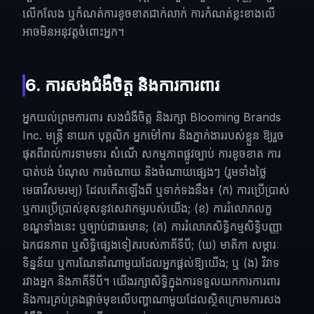
លើកលែង ឬកំណត់ការខូចខាតជាក់លាក់ ការកំណត់ខ្លះខាងលើ
អាចមិនអនុវត្តចំពោះអ្នក។
6. ការសងជំងឺចិត្ត និងការការពារ
អ្នកយល់ព្រមការពារ សងជំងឺចិត្ត និងរក្សា Blooming Brands
Inc. មន្ត្រី នាយក បុគ្គលិក អ្នកម៉ៅការ និងភ្នាក់ងាររបស់ខ្លួន ឱ្យរួច
ផុតពីរាល់ការទាមទារ សំណើ សកម្មភាពផ្លូវច្បាប់ ការខូចខាត ការ
បាត់បង់ បំណុល ការចំណាយ និងចំណាយផ្សេងៗ (រួមទាំងថ្លៃ
មេធាវីសមរម្យ) ដែលកើតឡើងពី ឬទាក់ទងនឹង៖ (ក) ការប្រើប្រាស់
ឬការប្រើប្រាស់ខុសនូវសេវាកម្មរបស់យើង; (ខ) ការរំលោភលក្ខ
ខណ្ឌទាំងនេះ ឬច្បាប់ជាធរមាន; (គ) ការរំលោភសិទ្ធិកម្មសិទ្ធិបញ្ញា
ឯកជនភាព ឬសិទ្ធិផ្សេងទៀតរបស់ភាគីទីបី; (ឃ) មាតិកា សម្ភារៈ
ទិន្នន័យ ឬការណែនាំណាមួយដែលអ្នកផ្តល់ឱ្យយើង; ឬ (ង) វិវាទ
រវាងអ្នក និងភាគីទីបី។ យើងរក្សាសិទ្ធិក្នុងការទទួលយកការការពារ
និងការគ្រប់គ្រងផ្តាច់មុខលើបញ្ហាណាមួយដែលស្ថិតក្រោមការសង