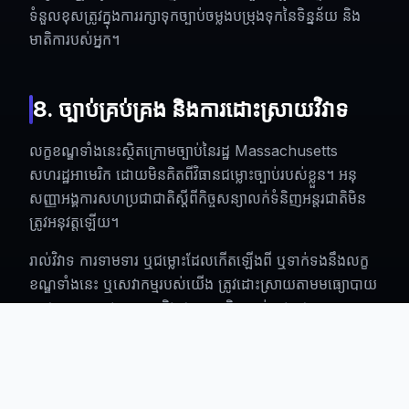
ទំនួលខុសត្រូវក្នុងការរក្សាទុកច្បាប់ចម្លងបម្រុងទុកនៃទិន្នន័យ និង
មាតិការបស់អ្នក។
8. ច្បាប់គ្រប់គ្រង និងការដោះស្រាយវិវាទ
លក្ខខណ្ឌទាំងនេះស្ថិតក្រោមច្បាប់នៃរដ្ឋ Massachusetts
សហរដ្ឋអាមេរិក ដោយមិនគិតពីវិធានជម្លោះច្បាប់របស់ខ្លួន។ អនុ
សញ្ញាអង្គការសហប្រជាជាតិស្តីពីកិច្ចសន្យាលក់ទំនិញអន្តរជាតិមិន
ត្រូវអនុវត្តឡើយ។
រាល់វិវាទ ការទាមទារ ឬជម្លោះដែលកើតឡើងពី ឬទាក់ទងនឹងលក្ខ
ខណ្ឌទាំងនេះ ឬសេវាកម្មរបស់យើង ត្រូវដោះស្រាយតាមមធ្យោបាយ
អាជ្ញាកណ្តាលចុងក្រោយ និងជាកាតព្វកិច្ច គ្រប់គ្រងដោយ
American Arbitration Association តាមវិធានអាជ្ញា
កណ្តាលពាណិជ្ជកម្មរបស់ខ្លួន។ អាជ្ញាកណ្តាលនឹងធ្វើឡើងនៅ
Middlesex County រដ្ឋ Massachusetts ចំពោះមុខអាជ្ញា
កណ្តាលតែមួយរូប ហើយសាលក្រមអាចត្រូវបានអនុវត្តនៅតុលាការ