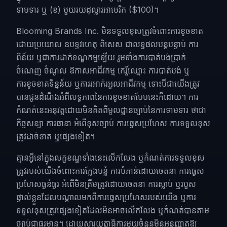
ទាមទារ ឬ (ខ) មួយរយដុល្លារអាមេរិក ($100)។
Blooming Brands Inc. មិនទទួលខុសត្រូវចំពោះការខូចខាត
ដោយប្រយោល ឧបទ្ទវហេតុ ពិសេស ជាលទ្ធផលបន្តបន្ទាប់ ការ
ពិន័យ ឬជាការដាក់ទណ្ឌកម្មឡើយ រួមទាំងការបាត់បង់ប្រាក់
ចំណេញ ចំណូល ឱកាសអាជីវកម្ម កេរ្តិ៍ឈ្មោះ ការបាត់បង់ ឬ
ការខូចខាតទិន្នន័យ ឬការរអាក់រអួលអាជីវកម្ម ទោះបីជាយើងត្រូវ
បានជូនដំណឹងអំពីលទ្ធភាពនៃការខូចខាតបែបនេះក៏ដោយ។ ការ
កំណត់នេះអនុវត្តដោយមិនគិតពីមូលដ្ឋានច្បាប់នៃការទាមទារ ថាជា
កិច្ចសន្យា ការធានា អំពើខុសច្បាប់ ការធ្វេសប្រហែស ការទទួលខុស
ត្រូវដាច់ខាត ឬផ្សេងទៀត។
គ្មានអ្វីនៅក្នុងលក្ខខណ្ឌទាំងនេះលើកលែង ឬកំណត់ការទទួលខុស
ត្រូវរបស់យើងចំពោះការក្លែងបន្លំ ការបំភាន់ដោយចេតនា ការធ្វេស
ប្រហែសធ្ងន់ធ្ងរ អំពើមិនត្រឹមត្រូវដោយចេតនា ការស្លាប់ ឬរបួស
ផ្ទាល់ខ្លួនដែលបណ្តាលមកពីការធ្វេសប្រហែសរបស់យើង ឬការ
ទទួលខុសត្រូវផ្សេងទៀតដែលមិនអាចលើកលែង ឬកំណត់បានតាម
ច្បាប់ជាធរមាន។ ដោយសារយុត្តាធិការមួយចំនួនមិនអនុញ្ញាតឱ្យ