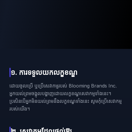
១. ការទទួលយកលក្ខខណ្ឌ
ដោយចូលប្រើ ឬប្រើសេវាកម្មរបស់ Blooming Brands Inc.
អ្នកយល់ព្រមចង្អុលបង្ហាញដោយលក្ខខណ្ឌសេវាកម្មទាំងនេះ។
ប្រសិនបើអ្នកមិនយល់ព្រមនឹងលក្ខខណ្ឌទាំងនេះ សូមកុំប្រើសេវាកម្ម
របស់យើង។
២. សេវាកម្មដែលផ្តល់ឱ្យ