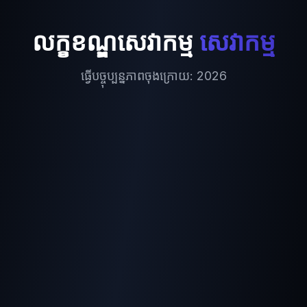
លក្ខខណ្ឌសេវាកម្ម
សេវាកម្ម
ធ្វើបច្ចុប្បន្នភាពចុងក្រោយ
:
2026