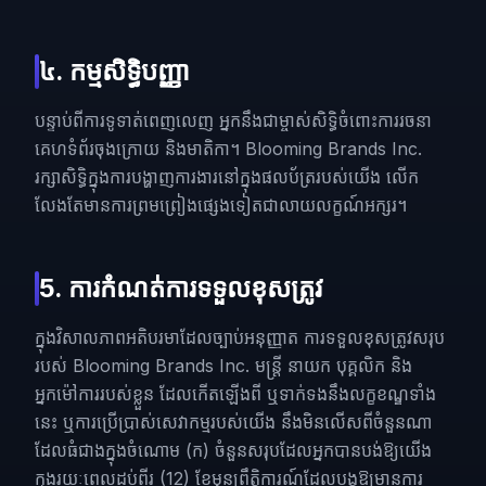
៤. កម្មសិទ្ធិបញ្ញា
បន្ទាប់ពីការទូទាត់ពេញលេញ អ្នកនឹងជាម្ចាស់សិទ្ធិចំពោះការរចនា
គេហទំព័រចុងក្រោយ និងមាតិកា។ Blooming Brands Inc.
រក្សាសិទ្ធិក្នុងការបង្ហាញការងារនៅក្នុងផលប័ត្ររបស់យើង លើក
លែងតែមានការព្រមព្រៀងផ្សេងទៀតជាលាយលក្ខណ៍អក្សរ។
5. ការកំណត់ការទទួលខុសត្រូវ
ក្នុងវិសាលភាពអតិបរមាដែលច្បាប់អនុញ្ញាត ការទទួលខុសត្រូវសរុប
របស់ Blooming Brands Inc. មន្ត្រី នាយក បុគ្គលិក និង
អ្នកម៉ៅការរបស់ខ្លួន ដែលកើតឡើងពី ឬទាក់ទងនឹងលក្ខខណ្ឌទាំង
នេះ ឬការប្រើប្រាស់សេវាកម្មរបស់យើង នឹងមិនលើសពីចំនួនណា
ដែលធំជាងក្នុងចំណោម (ក) ចំនួនសរុបដែលអ្នកបានបង់ឱ្យយើង
ក្នុងរយៈពេលដប់ពីរ (12) ខែមុនព្រឹត្តិការណ៍ដែលបង្កឱ្យមានការ