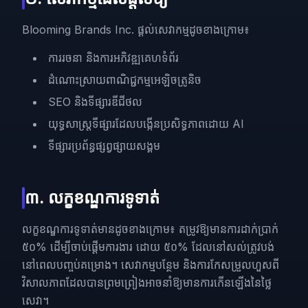
Blooming Brands Inc. ផ្តល់សេវាកម្មដូចខាងក្រោម៖
ការរចនា និងការអភិវឌ្ឍគេហទំព័រ
ដំណោះស្រាយពាណិជ្ជកម្មអេឡិចត្រូនិច
SEO និងទីផ្សារឌីជីថល
យុទ្ធសាស្ត្រទីផ្សារដែលបង្កើនប្រសិទ្ធភាពដោយ AI
ទីផ្សារប្រព័ន្ធផ្សព្វផ្សាយសង្គម
៣. លក្ខខណ្ឌការទូទាត់
លក្ខខណ្ឌការទូទាត់មានដូចខាងក្រោម៖ តម្រូវឱ្យមានការដាក់ប្រាក់
៥០% ដើម្បីចាប់ផ្តើមការងារ ដោយ ៥០% ដែលនៅសល់ត្រូវបង់
នៅពេលបញ្ចប់គម្រោង។ សេវាកម្មបន្ថែម និងការកែសម្រួលហួសពី
វិសាលភាពដែលបានព្រមព្រៀងអាចនាំឱ្យមានការកើនឡើងនៃថ្លៃ
សេវា។