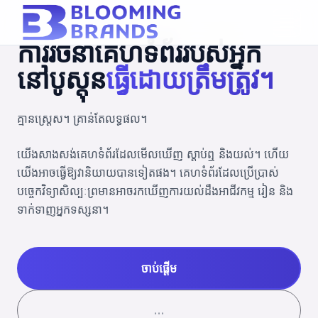
ការរចនាគេហទំព័ររបស់អ្នក
នៅបូស្តុន
ធ្វើដោយត្រឹមត្រូវ។
គ្មានស្ត្រេស។ គ្រាន់តែលទ្ធផល។
យើងសាងសង់គេហទំព័រដែលមើលឃើញ ស្តាប់ឮ និងយល់។ ហើយ
យើងអាចធ្វើឱ្យវានិយាយបានទៀតផង។ គេហទំព័រដែលប្រើប្រាស់
បច្ចេកវិទ្យាសិល្បៈព្រមានអាចរកឃើញការយល់ដឹងអាជីវកម្ម រៀន និង
ទាក់ទាញអ្នកទស្សនា។
ចាប់ផ្តើម
…