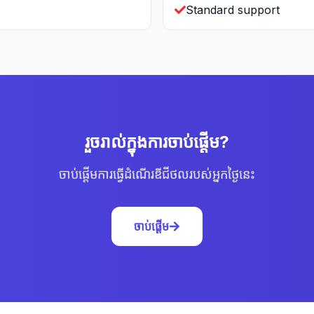
Standard support
រួចរាល់ក្នុងការចាប់ផ្ដើម?
ចាប់ផ្ដើមការធ្វើដំណើរឌីជីថលរបស់អ្នកថ្ងៃនេះ
ចាប់ផ្ដើម