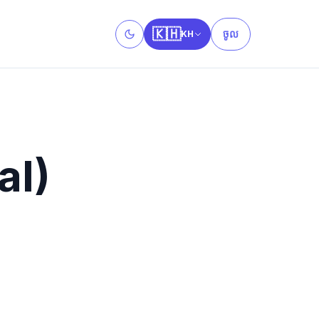
🇰🇭
ចូល
KH
Toggle theme
al)