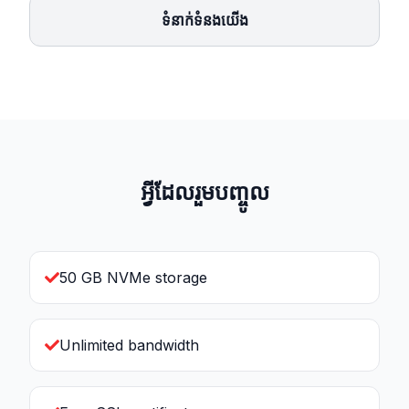
ទំនាក់ទំនងយើង
អ្វីដែលរួមបញ្ចូល
50 GB NVMe storage
Unlimited bandwidth