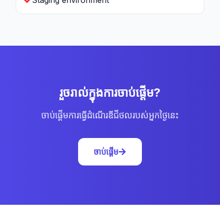
Staging environment
រួចរាល់ក្នុងការចាប់ផ្ដើម?
ចាប់ផ្ដើមការធ្វើដំណើរឌីជីថលរបស់អ្នកថ្ងៃនេះ
ចាប់ផ្ដើម