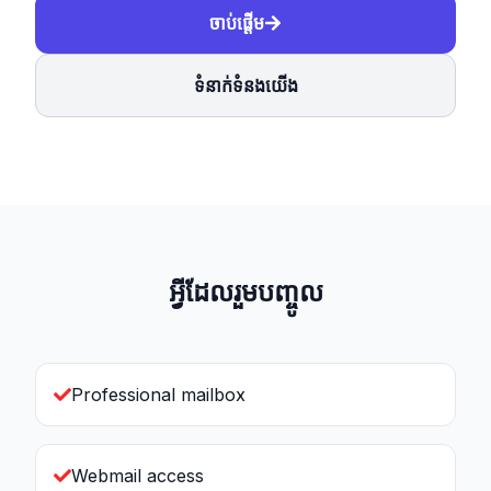
ចាប់ផ្ដើម
ទំនាក់ទំនងយើង
អ្វីដែលរួមបញ្ចូល
Professional mailbox
Webmail access