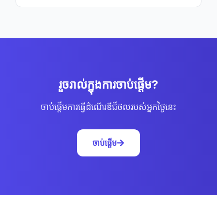
រួចរាល់ក្នុងការចាប់ផ្ដើម?
ចាប់ផ្ដើមការធ្វើដំណើរឌីជីថលរបស់អ្នកថ្ងៃនេះ
ចាប់ផ្ដើម