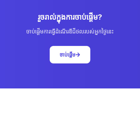
រួចរាល់ក្នុងការចាប់ផ្ដើម?
ចាប់ផ្ដើមការធ្វើដំណើរឌីជីថលរបស់អ្នកថ្ងៃនេះ
ចាប់ផ្ដើម