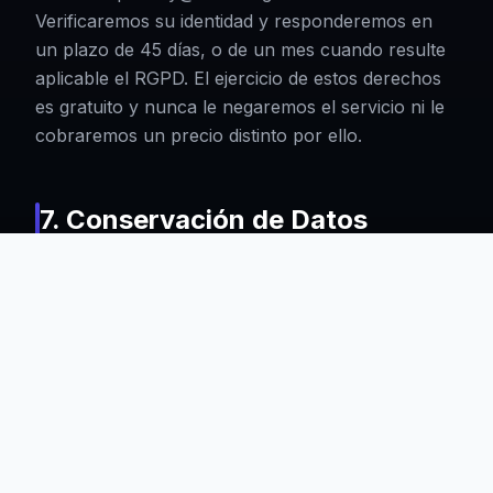
Verificaremos su identidad y responderemos en
un plazo de 45 días, o de un mes cuando resulte
aplicable el RGPD. El ejercicio de estos derechos
es gratuito y nunca le negaremos el servicio ni le
cobraremos un precio distinto por ello.
7. Conservación de Datos
Conservamos la información personal solo
durante el tiempo necesario para los fines
descritos en esta política. Los registros de
proyectos y cuentas de clientes se conservan
mientras dure nuestra relación y hasta siete (7)
años después, para cumplir obligaciones fiscales,
contables y contractuales. Los contactos de
marketing se conservan hasta que usted se dé de