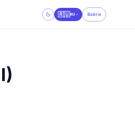
🇷🇺
Войти
RU
Toggle theme
l)