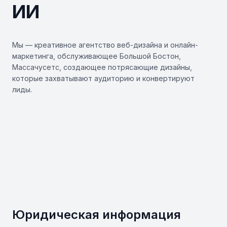
ИИ
Мы — креативное агентство веб-дизайна и онлайн-
маркетинга, обслуживающее Большой Бостон,
Массачусетс, создающее потрясающие дизайны,
которые захватывают аудиторию и конвертируют
лиды.
Контакты
6 Liberty Square
Suite 2721
Boston MA 02109
+1 888 898 8008
hello@blooming-brands.com
Юридическая информация