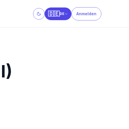
🇩🇪
Anmelden
DE
Toggle theme
l)