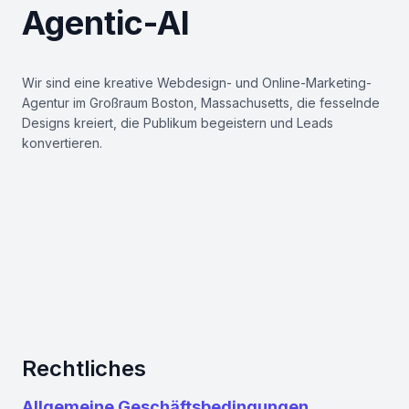
Agentic-AI
Wir sind eine kreative Webdesign- und Online-Marketing-
Agentur im Großraum Boston, Massachusetts, die fesselnde
Designs kreiert, die Publikum begeistern und Leads
konvertieren.
Kontakt
6 Liberty Square
Suite 2721
Boston MA 02109
+1 888 898 8008
hello@blooming-brands.com
Rechtliches
Allgemeine Geschäftsbedingungen