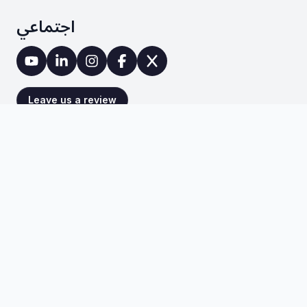
اجتماعي
Leave us a review
🇺🇸
🇪🇬
🇨🇳
🇲🇽
Español
中文
العربية
English
🇳🇱
🇷🇺
🇩🇪
Nederlands
Русский
Deutsch
🇰🇭
ខ្មែរ
شكراً لزيارتك موقعنا
جميع الحقوق محفوظة لشركة بلومينغ براندز 2025
©
.
العودة إلى الأعلى